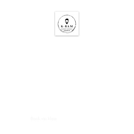
K-RAM BARBER NORWA
dens og Norges beste fri
Barber & frisør nettbutikk
em er K-RAM
Book vip klipp
Nettbutikken
Bli modell
Kontakt