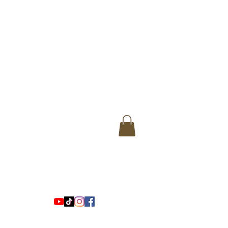
Y
sør
Mer