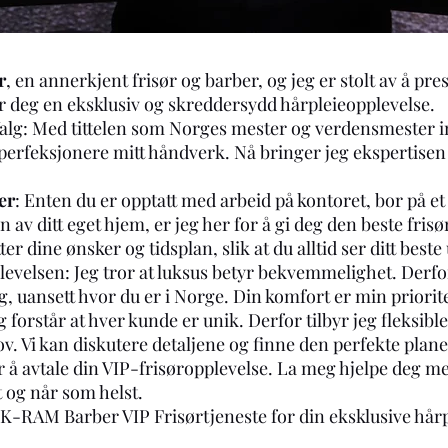
r
, en annerkjent frisør og barber, og jeg er stolt av å pr
ir deg en eksklusiv og skreddersydd hårpleieopplevelse.
alg: Med tittelen som Norges mester og verdensmester i
 perfeksjonere mitt håndverk. Nå bringer jeg ekspertisen 
er
: Enten du er opptatt med arbeid på kontoret, bor på et h
 av ditt eget hjem, er jeg her for å gi deg den beste fris
ter dine ønsker og tidsplan, slik at du alltid ser ditt beste 
evelsen: Jeg tror at luksus betyr bekvemmelighet. Derfor
ng, uansett hvor du er i Norge. Din komfort er min priorite
g forstår at hver kunde er unik. Derfor tilbyr jeg fleksibl
. Vi kan diskutere detaljene og finne den perfekte plane
r å avtale din VIP-frisøropplevelse. La meg hjelpe deg m
t og når som helst.
r K-RAM Barber VIP Frisørtjeneste for din eksklusive hår