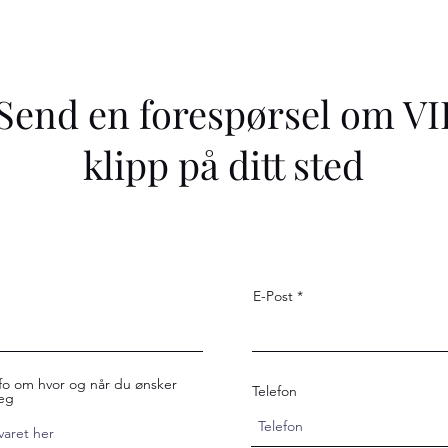
Send en forespørsel om VI
klipp på ditt sted
E-Post
 info om hvor og når du ønsker
Telefon
deg