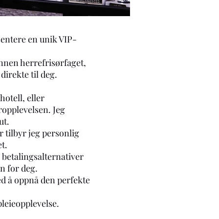
esentere en unik VIP-
nnen herrefrisørfaget,
direkte til deg.
otell, eller
øropplevelsen. Jeg
ut.
 tilbyr jeg personlig
t.
e betalingsalternativer
n for deg.
ed å oppnå den perfekte
pleieopplevelse.