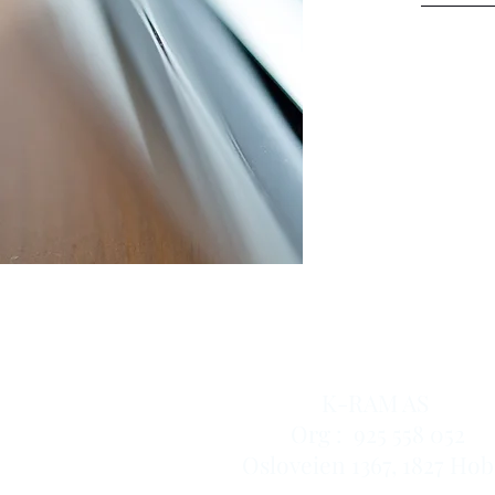
K-RAM BARBER NORW
K-RAM AS
Org : 925 558 052
Osloveien 1367, 1827 Hob