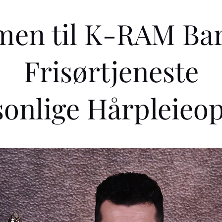
en til K-RAM Ba
Frisørtjeneste
sonlige Hårpleieop