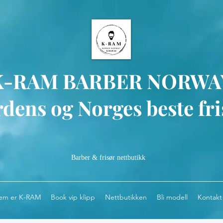
K-RAM BARBER NORWA
dens og Norges beste fri
Barber & frisør nettbutikk
em er K-RAM
Book vip klipp
Nettbutikken
Bli modell
Kontakt