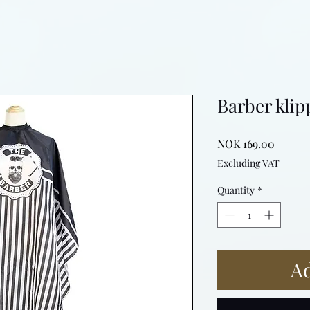
Barber kli
Price
NOK 169.00
Excluding VAT
Quantity
*
Ad