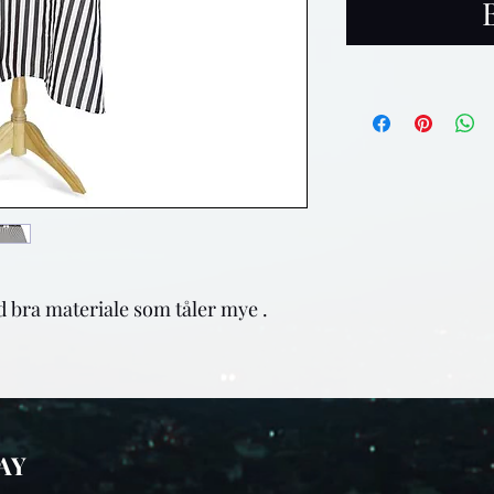
d bra materiale som tåler mye . 
AY