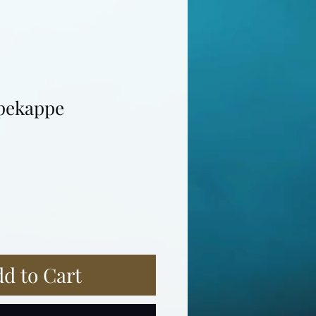
ppekappe
d to Cart