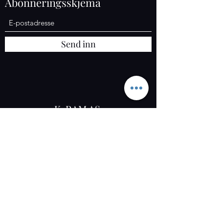
Abonneringsskjema
Send inn
K-RAM AS
Org :
925 558 052
Osloveien 1367, 1827 Hobøl