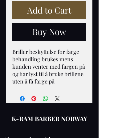
Add to Cart
Buy Now
Briller beskyttelse for farge 
behandling brukes mens 
kunden venter med fargen på 
og har lyst til å bruke brillene 
uten å få farge på 
K-RAM BARBER NORWAY