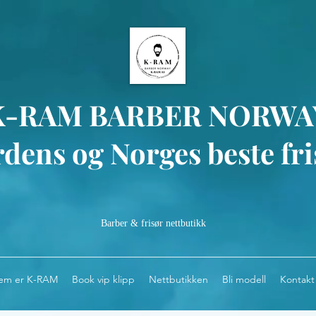
K-RAM BARBER NORWA
dens og Norges beste fri
Barber & frisør nettbutikk
em er K-RAM
Book vip klipp
Nettbutikken
Bli modell
Kontakt