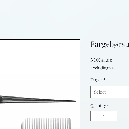
Fargebørste
Price
NOK 44.00
Excluding VAT
Farger
*
Select
Quantity
*