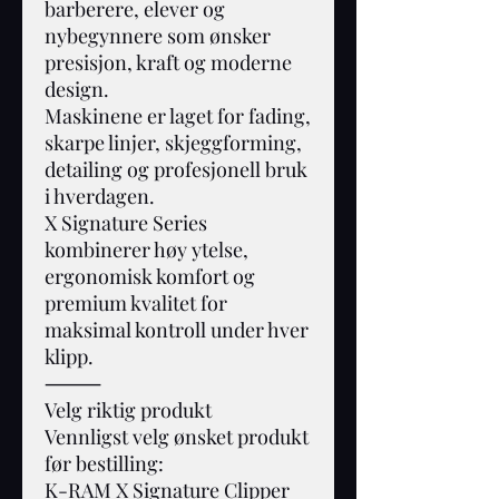
barberere, elever og
nybegynnere som ønsker
presisjon, kraft og moderne
design.
Maskinene er laget for fading,
skarpe linjer, skjeggforming,
detailing og profesjonell bruk
i hverdagen.
X Signature Series
kombinerer høy ytelse,
ergonomisk komfort og
premium kvalitet for
maksimal kontroll under hver
klipp.
⸻
Velg riktig produkt
Vennligst velg ønsket produkt
før bestilling:
K-RAM X Signature Clipper