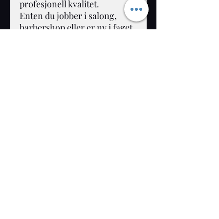
profesjonell kvalitet.
Enten du jobber i salong,
barbershop eller er ny i faget,
er X Series laget for å levere
profesjonelle resultater hver
eneste dag.
K-RAM BARBER NORWAY
Abonneringsskjema
Send inn