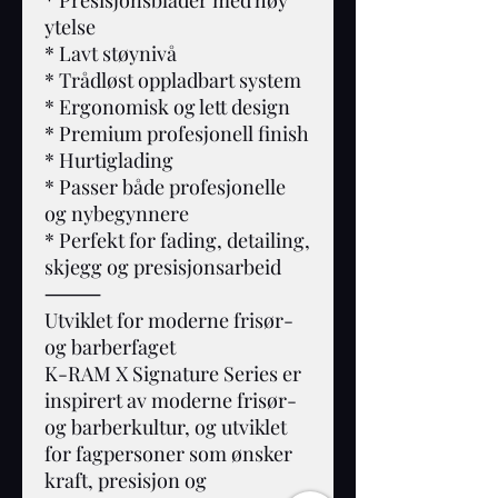
* Presisjonsblader med høy
ytelse
* Lavt støynivå
* Trådløst oppladbart system
* Ergonomisk og lett design
* Premium profesjonell finish
* Hurtiglading
* Passer både profesjonelle
og nybegynnere
* Perfekt for fading, detailing,
skjegg og presisjonsarbeid
⸻
Utviklet for moderne frisør-
og barberfaget
K-RAM X Signature Series er
inspirert av moderne frisør-
og barberkultur, og utviklet
for fagpersoner som ønsker
kraft, presisjon og