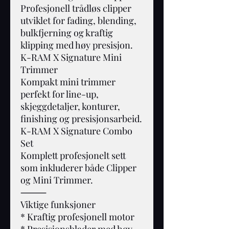
Profesjonell trådløs clipper
utviklet for fading, blending,
bulkfjerning og kraftig
klipping med høy presisjon.
K-RAM X Signature Mini
Trimmer
Kompakt mini trimmer
perfekt for line-up,
skjeggdetaljer, konturer,
finishing og presisjonsarbeid.
K-RAM X Signature Combo
Set
Komplett profesjonelt sett
som inkluderer både Clipper
og Mini Trimmer.
⸻
Viktige funksjoner
* Kraftig profesjonell motor