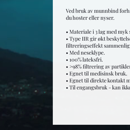
Ved bruk av munnbind forhi
du hoster eller nyser.

• Materiale i 3 lag med myk s
• Type IIR gir økt beskyttels
filtreringseffekt sammenlig
• Med neseklype.

• 100% lateksfri.

• >98% filtrering av partikler
• Egnet til medisinsk bruk.

• Egnet til direkte kontakt 
• Til engangsbruk - kan ikke