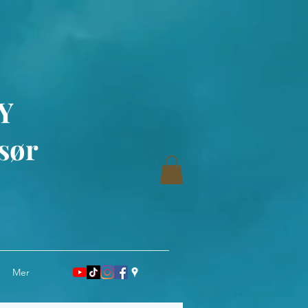
Y
sør
Mer