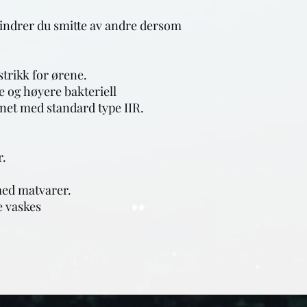
ndrer du smitte av andre dersom 
trikk for ørene.

e og høyere bakteriell 
net med standard type IIR.

.

med matvarer.

 vaskes
