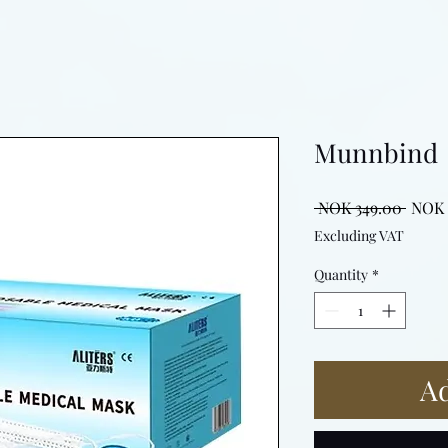
Munnbind
Regul
 NOK 349.00 
NOK 
Price
Excluding VAT
Quantity
*
Ad