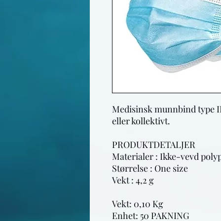
Medisinsk munnbind type IIR
eller kollektivt.

PRODUKTDETALJER

Materialer : Ikke-vevd poly
Størrelse : One size

Vekt : 4,2 g

Vekt: 0,10 Kg

Enhet: 50 PAKNING
