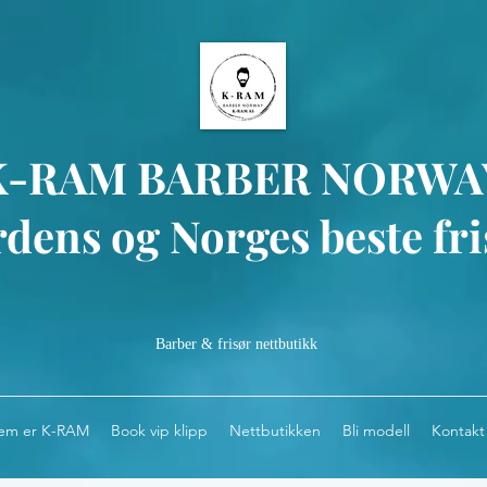
K-RAM BARBER NORWA
dens og Norges beste fri
Barber & frisør nettbutikk
em er K-RAM
Book vip klipp
Nettbutikken
Bli modell
Kontakt